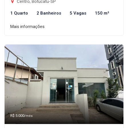
Centro, Botucatu-SP
1 Quarto
2 Banheiros
5 Vagas
150 m²
Mais informações
R$ 5.000
/mês