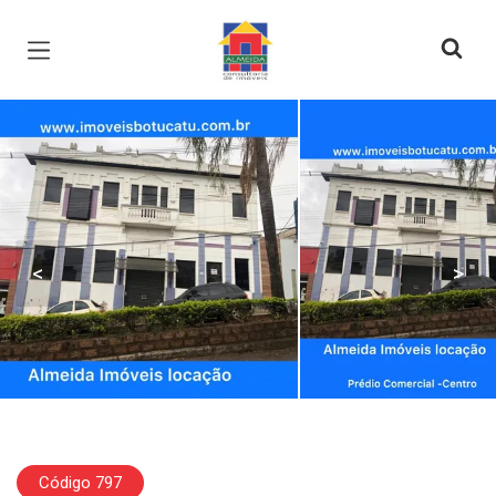
Página inicial
<
>
Código 797