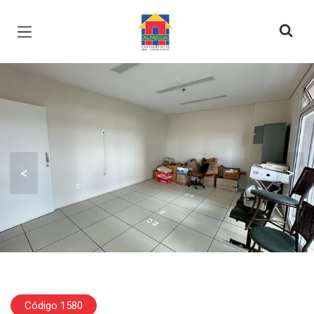
Página inicial
<
>
Código 1580