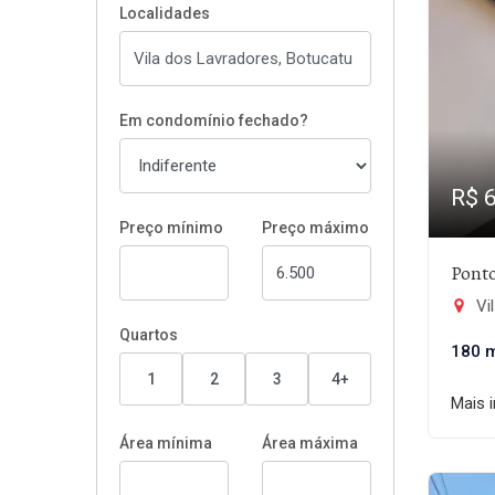
Localidades
Em condomínio fechado?
R$ 
Preço mínimo
Preço máximo
Ponto
Vi
Quartos
180 
1
2
3
4+
Mais 
Área mínima
Área máxima