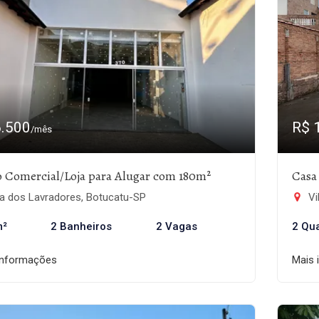
6.500
R$ 
/mês
 Comercial/Loja para Alugar com 180m²
Casa
la dos Lavradores, Botucatu-SP
Vi
m²
2 Banheiros
2 Vagas
2 Qu
informações
Mais 