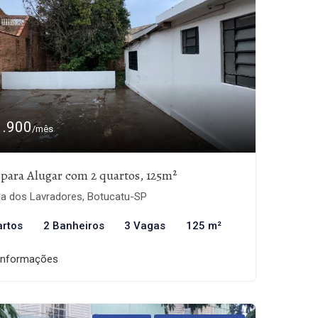
1.900
/mês
 para Alugar com 2 quartos, 125m²
la dos Lavradores, Botucatu-SP
artos
2 Banheiros
3 Vagas
125 m²
informações