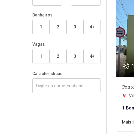
Banheiros
1
2
3
4+
Vagas
1
2
3
4+
R$ 
Características
Ponto
Vi
1 Ban
Mais 