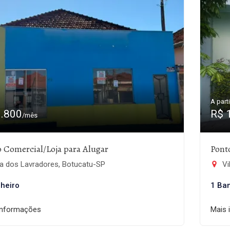
A parti
1.800
R$ 
/mês
 Comercial/Loja para Alugar
Pont
la dos Lavradores, Botucatu-SP
Vi
heiro
1 Ba
informações
Mais 