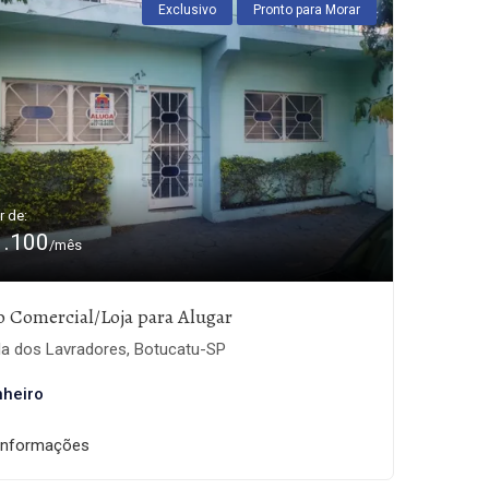
Exclusivo
Pronto para Morar
r de:
1.100
/mês
o Comercial/Loja para Alugar
la dos Lavradores, Botucatu-SP
nheiro
informações