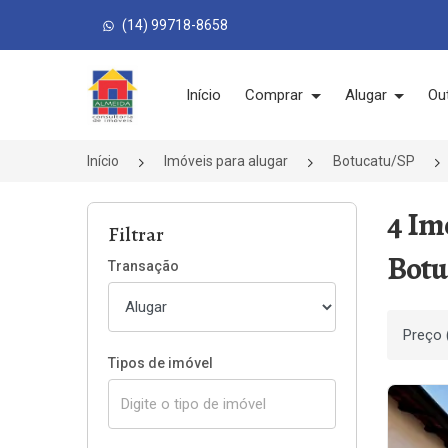
(14) 99718-8658
Página inicial
Início
Comprar
Alugar
Ou
Início
Imóveis para alugar
Botucatu/SP
4 Im
Filtrar
Botu
Transação
Ordenar
Tipos de imóvel