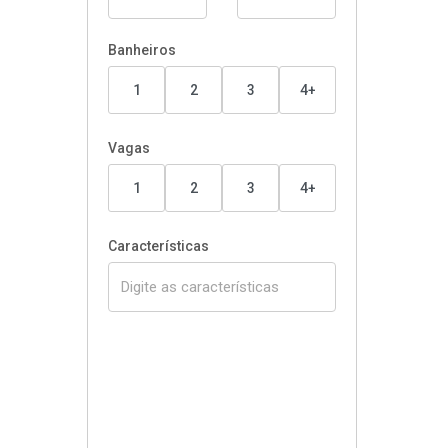
Banheiros
1
2
3
4+
Vagas
1
2
3
4+
Características