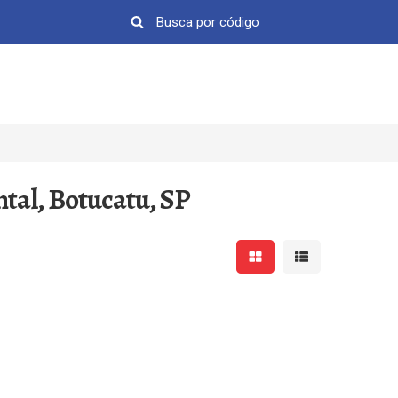
tal, Botucatu, SP
Mostrar resultados em 
Mostrar resultad