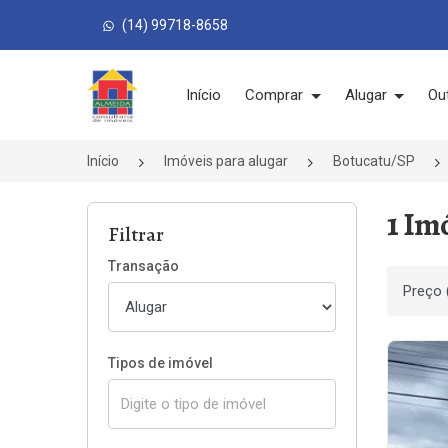
(14) 99718-8658
Página inicial
Início
Comprar
Alugar
Ou
Início
Imóveis para alugar
Botucatu/SP
1 Im
Filtrar
Transação
Ordenar
Tipos de imóvel