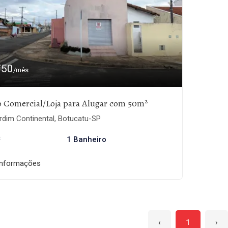
750
/mês
o Comercial/Loja para Alugar com 50m²
rdim Continental, Botucatu-SP
²
1 Banheiro
informações
‹
1
›