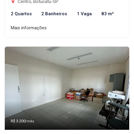
Centro, Botucatu-SP
2 Quartos
2 Banheiros
1 Vaga
83 m²
Mais informações
R$ 3.200
/mês