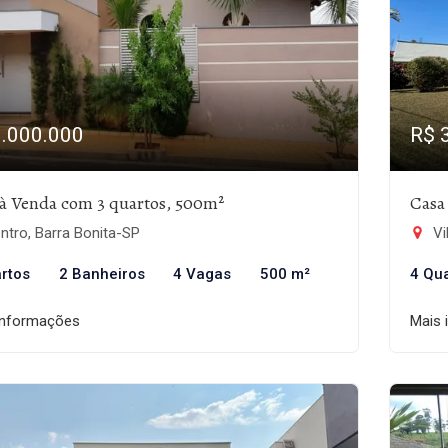
3.000.000
R$ 
à Venda com 3 quartos, 500m²
Casa
tro, Barra Bonita-SP
Vi
rtos
2 Banheiros
4 Vagas
500 m²
4 Qu
informações
Mais 