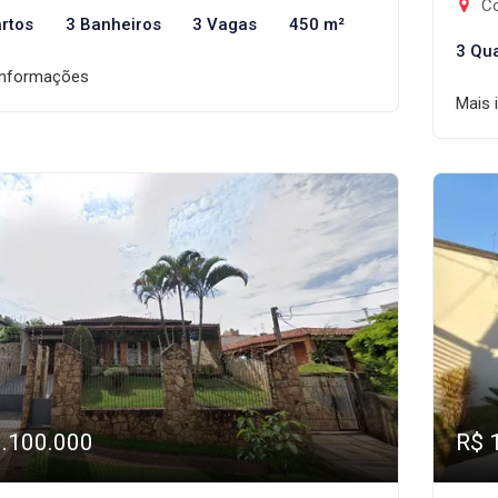
Co
rtos
3 Banheiros
3 Vagas
450 m²
3 Qu
informações
Mais 
1.100.000
R$ 