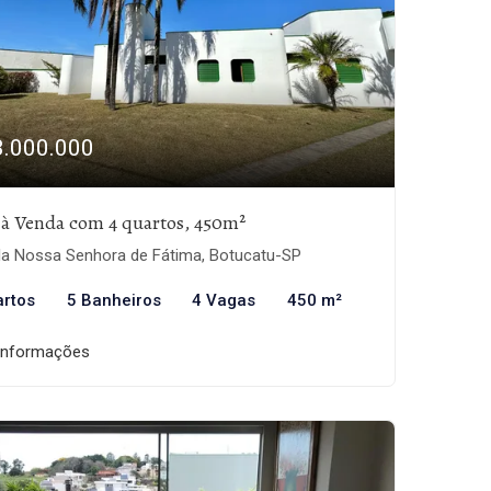
3.000.000
 à Venda com 4 quartos, 450m²
la Nossa Senhora de Fátima, Botucatu-SP
artos
5 Banheiros
4 Vagas
450 m²
informações