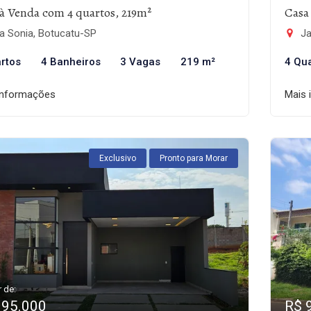
à Venda com 4 quartos, 219m²
Casa
a Sonia, Botucatu-SP
Ja
rtos
4 Banheiros
3 Vagas
219 m²
4 Qu
informações
Mais 
Exclusivo
Pronto para Morar
r de:
995.000
R$ 