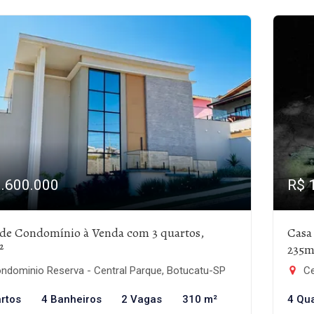
1.600.000
R$ 
 de Condomínio à Venda com 3 quartos,
Casa
²
235m
ndominio Reserva - Central Parque, Botucatu-SP
Ce
rtos
4 Banheiros
2 Vagas
310 m²
4 Qu