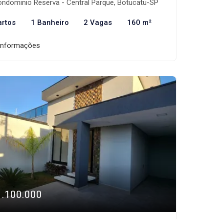
ndominio Reserva - Central Parque, Botucatu-SP
artos
1 Banheiro
2 Vagas
160 m²
informações
1.100.000