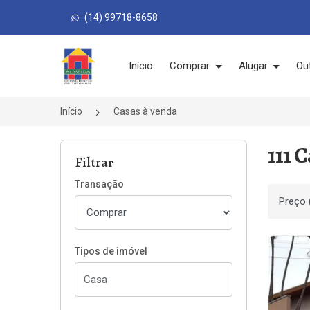
(14) 99718-8658
Página inicial
Início
Comprar
Alugar
Ou
Início
Casas à venda
111 
Filtrar
Transação
Ordenar
Tipos de imóvel