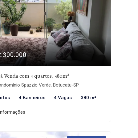
2.300.000
 à Venda com 4 quartos, 380m²
ndomínio Spazzio Verde, Botucatu-SP
artos
4 Banheiros
4 Vagas
380 m²
informações