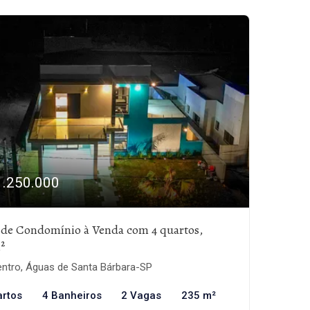
1.250.000
 de Condomínio à Venda com 4 quartos,
²
ntro, Águas de Santa Bárbara-SP
artos
4 Banheiros
2 Vagas
235 m²