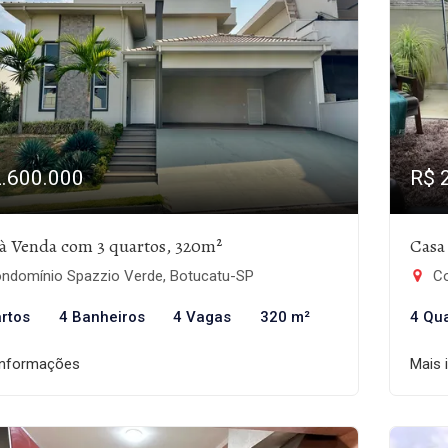
2.600.000
R$ 
à Venda com 3 quartos, 320m²
Casa
ndomínio Spazzio Verde, Botucatu-SP
Co
rtos
4 Banheiros
4 Vagas
320 m²
4 Qu
informações
Mais 