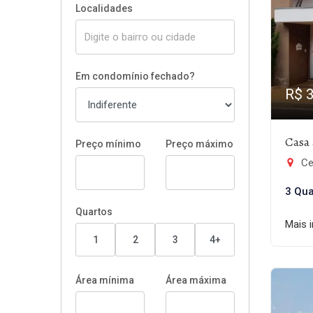
Localidades
Em condomínio fechado?
R$ 
Casa 
Preço mínimo
Preço máximo
Cen
3 Qua
Quartos
Mais 
1
2
3
4+
Área mínima
Área máxima