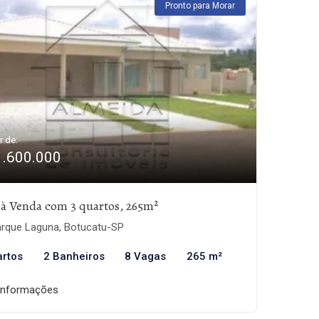
Pronto para Morar
r de:
1.600.000
 à Venda com 3 quartos, 265m²
rque Laguna, Botucatu-SP
artos
2 Banheiros
8 Vagas
265 m²
informações