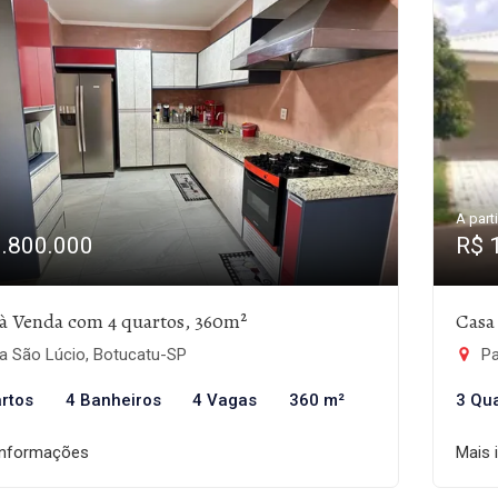
A parti
1.800.000
R$ 
à Venda com 4 quartos, 360m²
Casa
a São Lúcio, Botucatu-SP
Pa
rtos
4 Banheiros
4 Vagas
360 m²
3 Qu
informações
Mais 