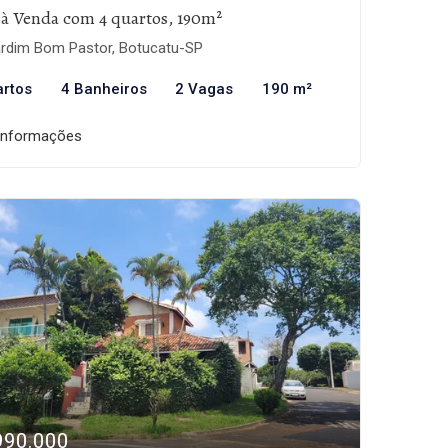
 à Venda com 4 quartos, 190m²
rdim Bom Pastor, Botucatu-SP
artos
4 Banheiros
2 Vagas
190 m²
informações
990.000