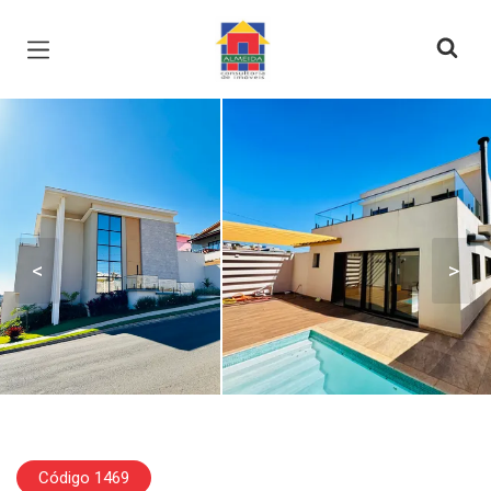
Página inicial
<
>
Código 1469