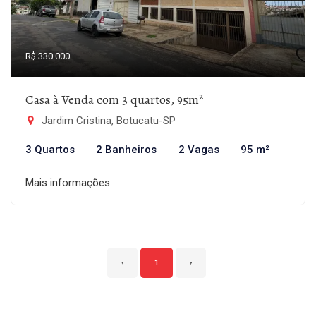
R$ 330.000
Casa à Venda com 3 quartos, 95m²
Jardim Cristina, Botucatu-SP
3 Quartos
2 Banheiros
2 Vagas
95 m²
Mais informações
‹
1
›