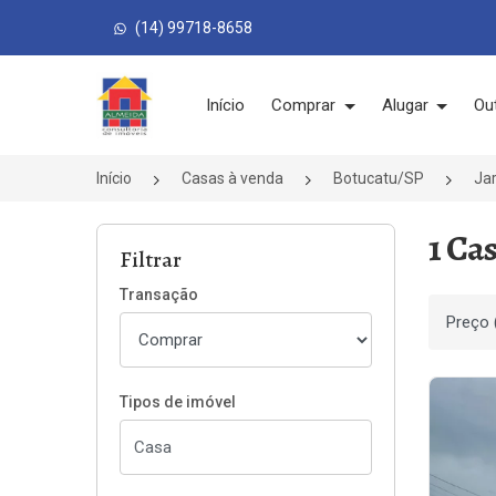
(14) 99718-8658
Página inicial
Início
Comprar
Alugar
Ou
Início
Casas à venda
Botucatu/SP
Jar
1 Ca
Filtrar
Transação
Ordenar
Tipos de imóvel