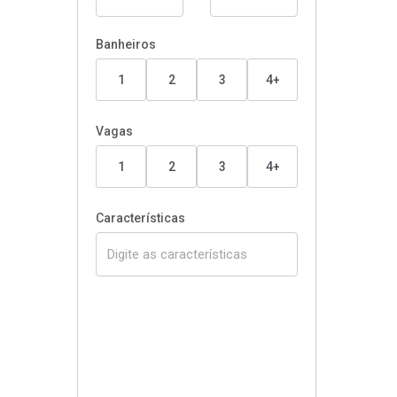
Banheiros
1
2
3
4+
Vagas
1
2
3
4+
Características