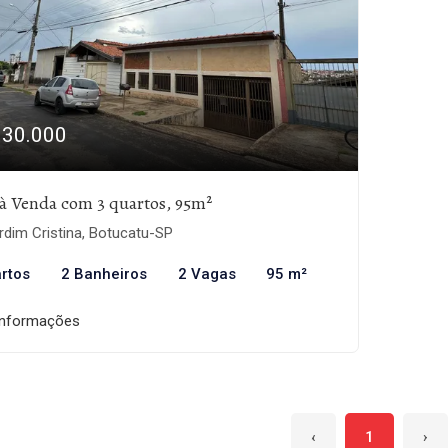
330.000
à Venda com 3 quartos, 95m²
dim Cristina, Botucatu-SP
rtos
2 Banheiros
2 Vagas
95 m²
informações
‹
1
›