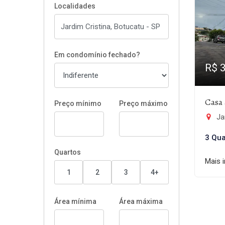
Localidades
Em condomínio fechado?
R$ 
Casa 
Preço mínimo
Preço máximo
Jar
3 Qua
Quartos
Mais 
1
2
3
4+
Área mínima
Área máxima