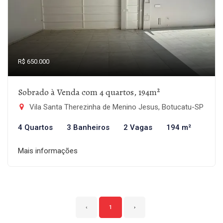
R$ 650.000
Sobrado à Venda com 4 quartos, 194m²
Vila Santa Therezinha de Menino Jesus, Botucatu-SP
4 Quartos
3 Banheiros
2 Vagas
194 m²
Mais informações
‹
1
›