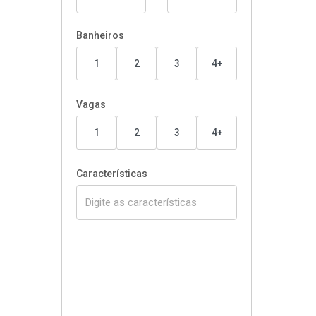
Banheiros
1
2
3
4+
Vagas
1
2
3
4+
Características