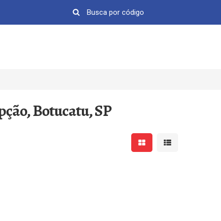
pção, Botucatu, SP
Mostrar resultados em 
Mostrar resultad