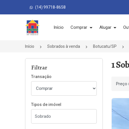
(14) 99718-8658
Página inicial
Início
Comprar
Alugar
Ou
Início
Sobrados à venda
Botucatu/SP
1 So
Filtrar
Transação
Ordenar
Tipos de imóvel