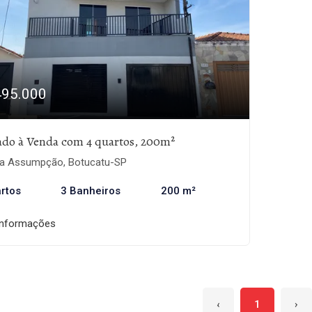
495.000
ado à Venda com 4 quartos, 200m²
la Assumpção, Botucatu-SP
rtos
3 Banheiros
200 m²
informações
‹
1
›