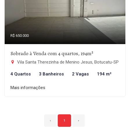
R$ 650.000
Sobrado à Venda com 4 quartos, 194m²
Vila Santa Therezinha de Menino Jesus, Botucatu-SP
4 Quartos
3 Banheiros
2 Vagas
194 m²
Mais informações
‹
1
›