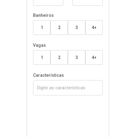
Banheiros
1
2
3
4+
Vagas
1
2
3
4+
Características