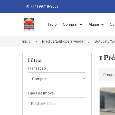
(14) 99718-8658
Página inicial
Início
Comprar
Alugar
Ou
Início
Prédios/Edifícios à venda
Botucatu/S
1 Pr
Filtrar
Transação
Ordenar
Tipos de imóvel