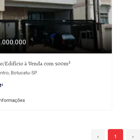
1.000.000
io/Edifício à Venda com 500m²
ntro, Botucatu-SP
M²
informações
‹
1
›