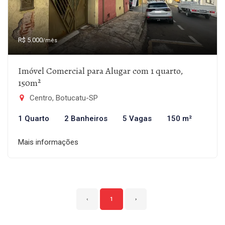
R$ 5.000
/mês
Imóvel Comercial para Alugar com 1 quarto,
150m²
Centro, Botucatu-SP
1 Quarto
2 Banheiros
5 Vagas
150 m²
Mais informações
‹
1
›