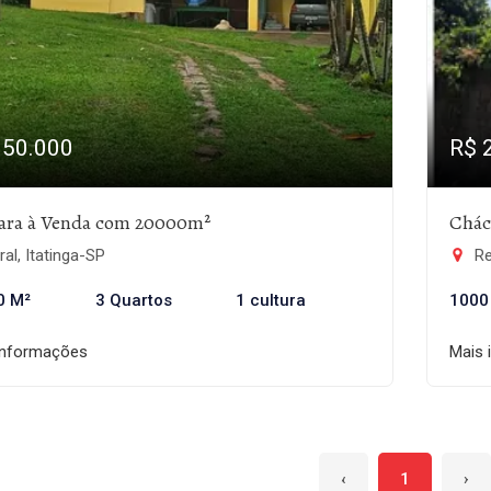
950.000
R$ 
ara à Venda com 20000m²
Chác
al, Itatinga-SP
Re
0 M²
3 Quartos
1 cultura
1000
informações
Mais 
‹
1
›