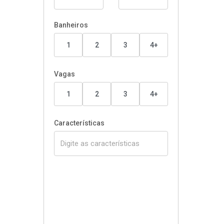
Banheiros
1
2
3
4+
Vagas
1
2
3
4+
Características