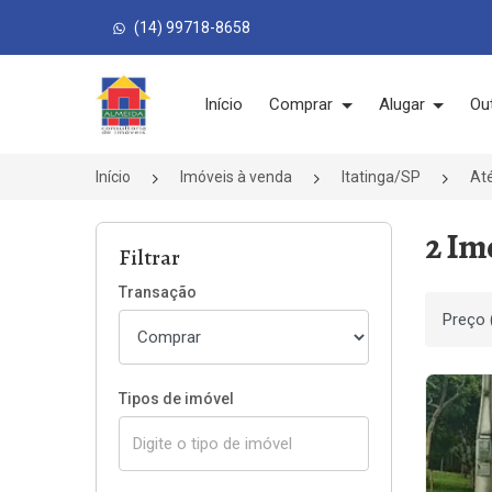
(14) 99718-8658
Página inicial
Início
Comprar
Alugar
Ou
Início
Imóveis à venda
Itatinga/SP
Até
2 Im
Filtrar
Transação
Ordenar
Tipos de imóvel