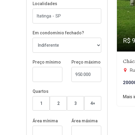
Localidades
Em condomínio fechado?
R$ 
Chác
Preço mínimo
Preço máximo
Rur
2000
Quartos
Mais 
1
2
3
4+
Área mínima
Área máxima