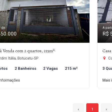
r de:
A parti
550.000
R$ 
à Venda com 2 quartos, 215m²
Casa
dim Itália, Botucatu-SP
Co
rtos
2 Banheiros
2 Vagas
215 m²
3 Qu
informações
Mais 
‹
1
›