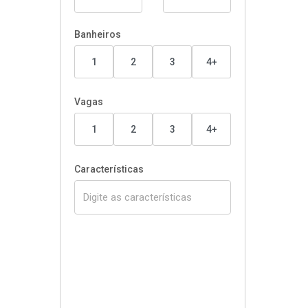
Banheiros
1
2
3
4+
Vagas
1
2
3
4+
Características