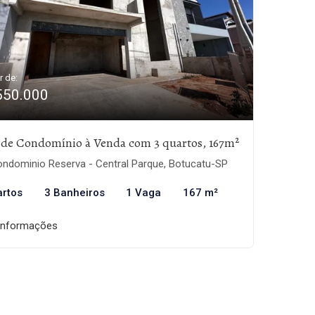
r de:
550.000
 de Condomínio à Venda com 3 quartos, 167m²
ndominio Reserva - Central Parque, Botucatu-SP
artos
3 Banheiros
1 Vaga
167 m²
informações