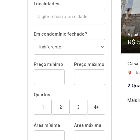
Localidades
Em condomínio fechado?
A parti
R$ 
Casa 
Preço mínimo
Preço máximo
Jar
2 Qua
Quartos
Mais 
1
2
3
4+
Área mínima
Área máxima