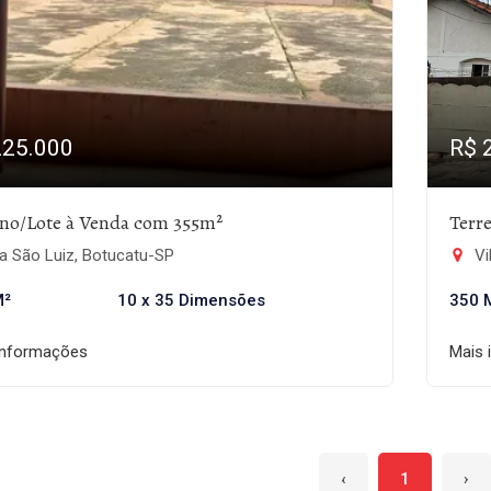
225.000
R$ 
eno/Lote à Venda com 355m²
Terr
a São Luiz, Botucatu-SP
Vi
M²
10 x 35 Dimensões
350 
informações
Mais 
‹
1
›