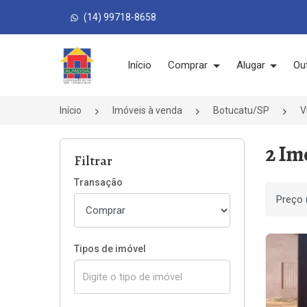
(14) 99718-8658
Página inicial
Início
Comprar
Alugar
Ou
Início
Imóveis à venda
Botucatu/SP
V
2 Im
Filtrar
Transação
Ordenar
Tipos de imóvel