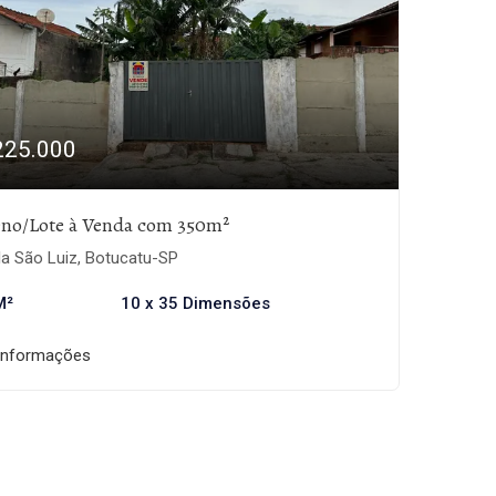
225.000
eno/Lote à Venda com 350m²
la São Luiz, Botucatu-SP
M²
10 x 35 Dimensões
informações