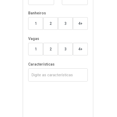
Banheiros
1
2
3
4+
Vagas
1
2
3
4+
Características