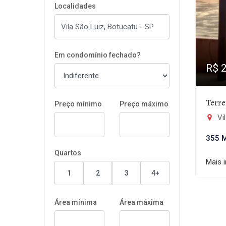
Localidades
Em condomínio fechado?
R$ 
Terr
Preço mínimo
Preço máximo
Vil
355 
Quartos
Mais 
1
2
3
4+
Área mínima
Área máxima