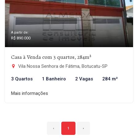
A partir de:
R$ 890.000
Casa à Venda com 3 quartos, 284m²
Vila Nossa Senhora de Fátima, Botucatu-SP
3 Quartos
1 Banheiro
2 Vagas
284 m²
Mais informações
‹
1
›