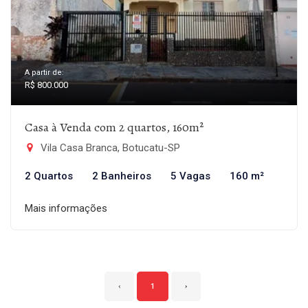
A partir de:
R$ 800.000
Casa à Venda com 2 quartos, 160m²
Vila Casa Branca, Botucatu-SP
2 Quartos
2 Banheiros
5 Vagas
160 m²
Mais informações
‹
1
›