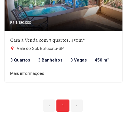
R$ 1.180.000
Casa à Venda com 3 quartos, 450m²
Vale do Sol, Botucatu-SP
3 Quartos
3 Banheiros
3 Vagas
450 m²
Mais informações
‹
1
›