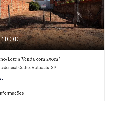
110.000
eno/Lote à Venda com 250m²
sidencial Cedro, Botucatu-SP
M²
informações