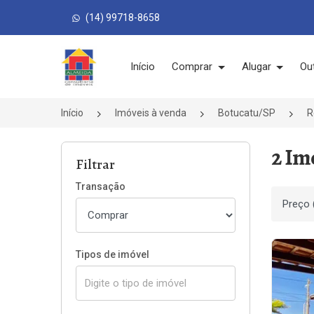
(14) 99718-8658
Página inicial
Início
Comprar
Alugar
Ou
Início
Imóveis à venda
Botucatu/SP
R
2 Im
Filtrar
Transação
Ordenar
Tipos de imóvel