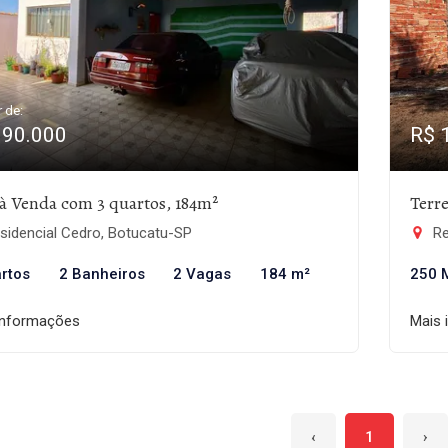
r de:
390.000
R$ 
à Venda com 3 quartos, 184m²
Terr
sidencial Cedro, Botucatu-SP
Re
rtos
2 Banheiros
2 Vagas
184 m²
250 
informações
Mais 
‹
1
›