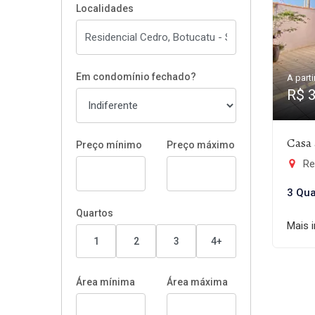
Localidades
Em condomínio fechado?
A parti
R$ 
Casa 
Preço mínimo
Preço máximo
Re
3 Qua
Quartos
Mais 
1
2
3
4+
Área mínima
Área máxima