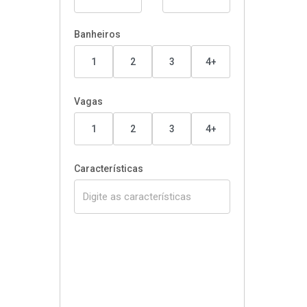
Banheiros
1
2
3
4+
Vagas
1
2
3
4+
Características