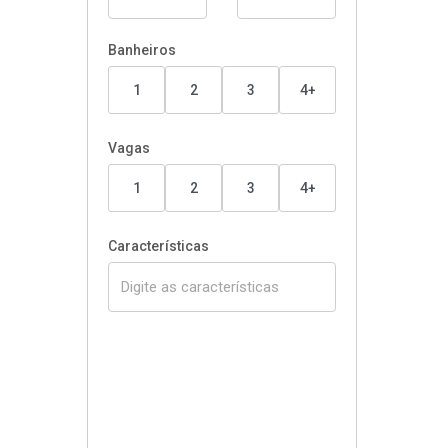
Banheiros
1
2
3
4+
Vagas
1
2
3
4+
Características