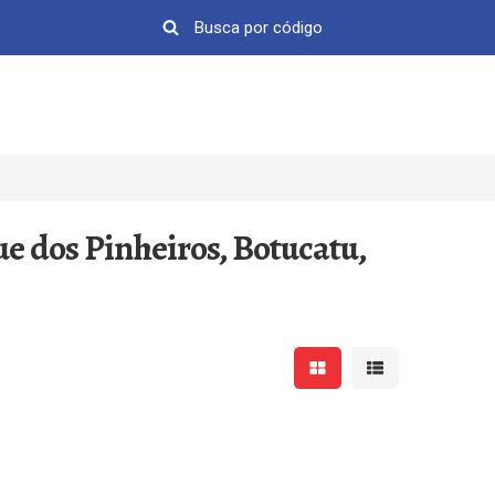
ue dos Pinheiros, Botucatu,
Mostrar resultados em 
Mostrar resultad