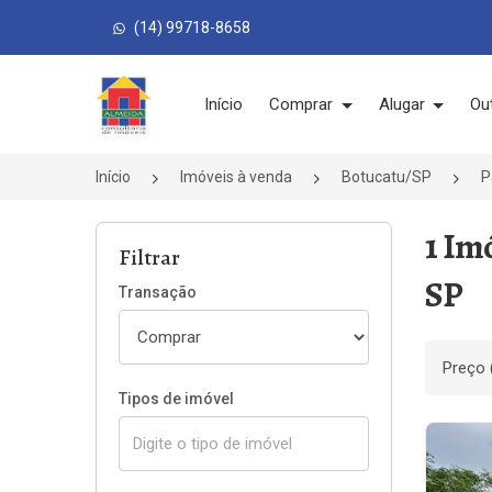
(14) 99718-8658
Página inicial
Início
Comprar
Alugar
Ou
Início
Imóveis à venda
Botucatu/SP
P
1 Im
Filtrar
SP
Transação
Ordenar
Tipos de imóvel