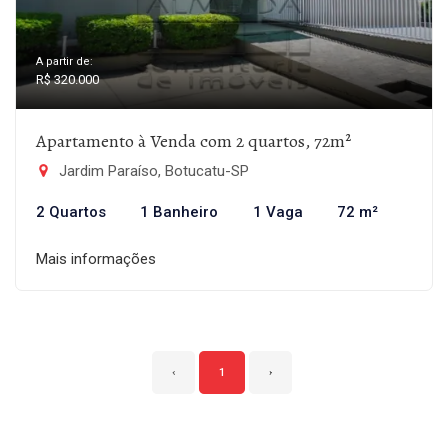
A partir de:
R$ 320.000
Apartamento à Venda com 2 quartos, 72m²
Jardim Paraíso, Botucatu-SP
2 Quartos
1 Banheiro
1 Vaga
72 m²
Mais informações
‹
1
›