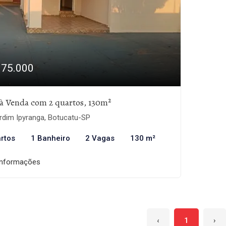
375.000
à Venda com 2 quartos, 130m²
rdim Ipyranga, Botucatu-SP
rtos
1 Banheiro
2 Vagas
130 m²
informações
‹
1
›