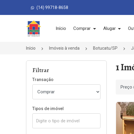
(14) 99718-8658
Página inicial
Início
Comprar
Alugar
Ou
Início
Imóveis à venda
Botucatu/SP
J
1 Im
Filtrar
Transação
Ordenar
Tipos de imóvel