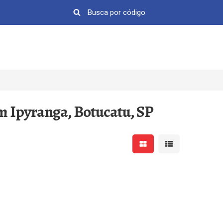
im Ipyranga, Botucatu, SP
Mostrar resultados em 
Mostrar resultad