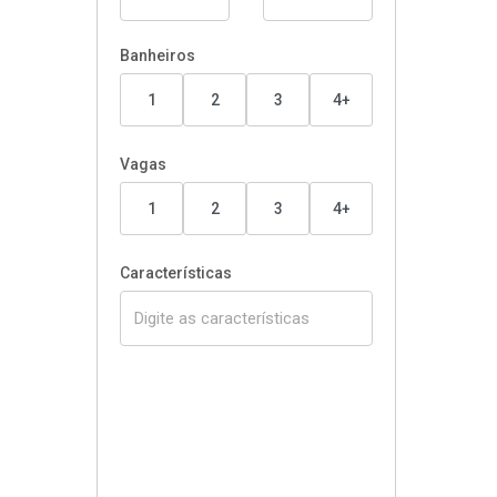
Banheiros
1
2
3
4+
Vagas
1
2
3
4+
Características