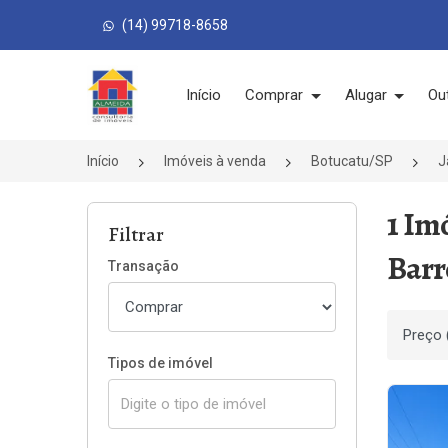
(14) 99718-8658
Página inicial
Início
Comprar
Alugar
Ou
Início
Imóveis à venda
Botucatu/SP
J
1 Im
Filtrar
Barr
Transação
Ordenar
Tipos de imóvel