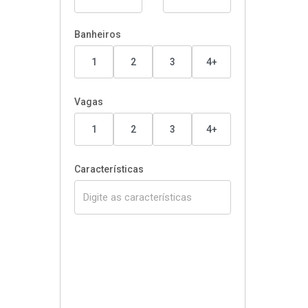
Banheiros
1
2
3
4+
Vagas
1
2
3
4+
Características