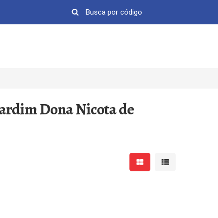
Jardim Dona Nicota de
Mostrar resultados em 
Mostrar resultad