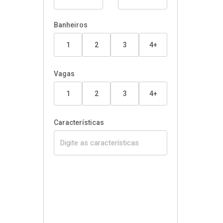
Banheiros
1
2
3
4+
Vagas
1
2
3
4+
Características