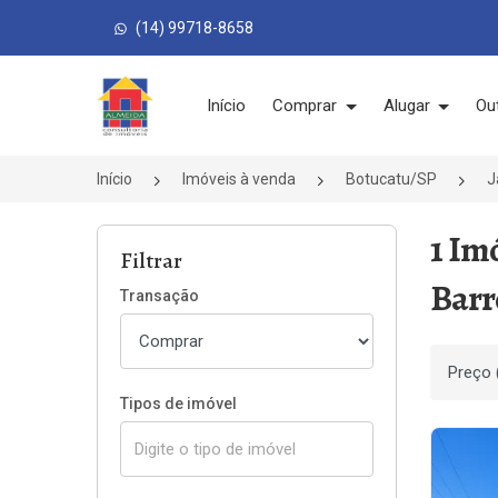
(14) 99718-8658
Página inicial
Início
Comprar
Alugar
Ou
Início
Imóveis à venda
Botucatu/SP
J
1 Im
Filtrar
Barr
Transação
Ordenar
Tipos de imóvel