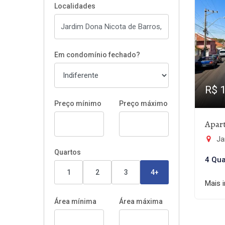
Localidades
Em condomínio fechado?
R$ 
Preço mínimo
Preço máximo
Apar
Ja
Quartos
4 Qua
1
2
3
4+
Mais 
Área mínima
Área máxima