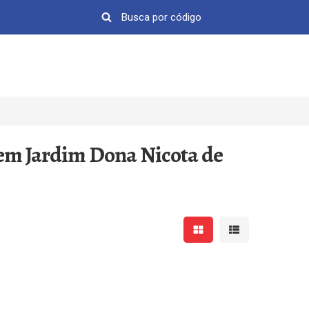
 em Jardim Dona Nicota de
Mostrar resultados em 
Mostrar resultad