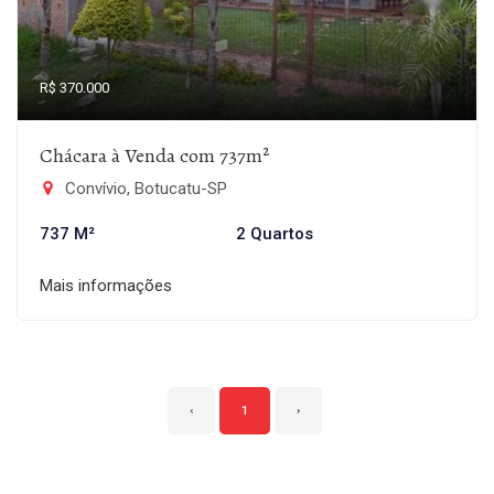
R$ 370.000
Chácara à Venda com 737m²
Convívio, Botucatu-SP
737 M²
2 Quartos
Mais informações
‹
1
›