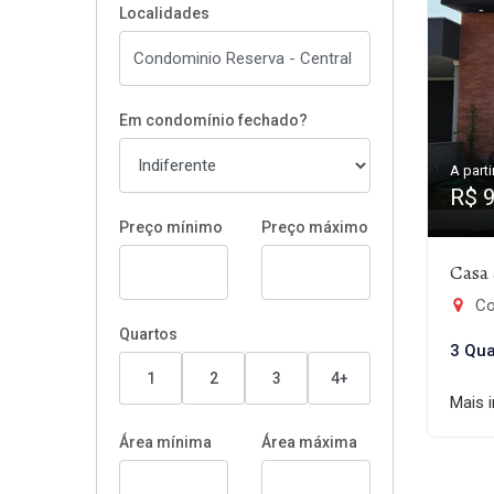
Localidades
Em condomínio fechado?
A parti
R$ 
Preço mínimo
Preço máximo
Casa 
Co
Quartos
3 Qua
1
2
3
4+
Mais 
Área mínima
Área máxima