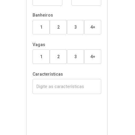
Banheiros
1
2
3
4+
Vagas
1
2
3
4+
Características