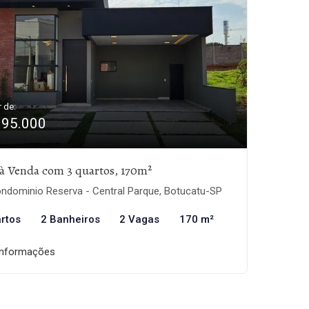
r de:
995.000
à Venda com 3 quartos, 170m²
ndominio Reserva - Central Parque, Botucatu-SP
rtos
2 Banheiros
2 Vagas
170 m²
informações