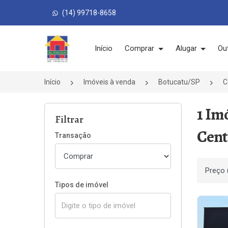
(14) 99718-8658
Página inicial
Início
Comprar
Alugar
Ou
Início
Imóveis à venda
Botucatu/SP
C
1 Im
Filtrar
Cent
Transação
Ordenar
Tipos de imóvel