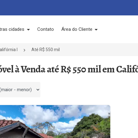
tras cidades
Contato
Área do Cliente
alifórnia I
Até R$ 550 mil
óvel à Venda até R$ 550 mil em Califó
 por