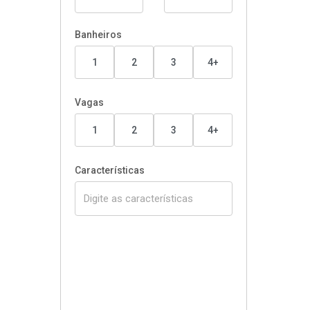
Banheiros
1
2
3
4+
Vagas
1
2
3
4+
Características