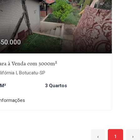
550.000
ara à Venda com 3000m²
ifórnia I, Botucatu-SP
 M²
3 Quartos
informações
‹
1
›