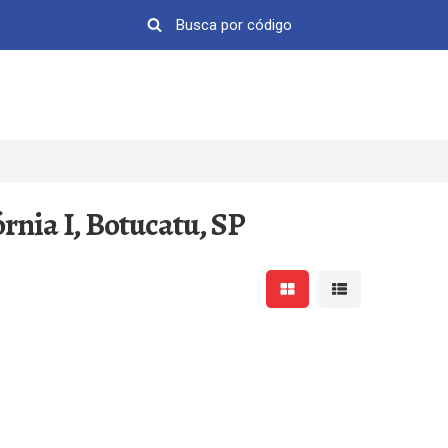
rnia I, Botucatu, SP
Mostrar resultados em 
Mostrar resultad