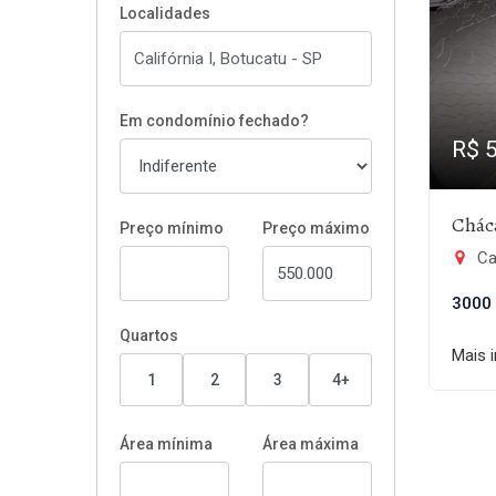
Localidades
Em condomínio fechado?
R$ 
Chác
Preço mínimo
Preço máximo
Cal
3000
Quartos
Mais 
1
2
3
4+
Área mínima
Área máxima