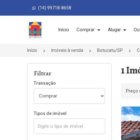
(14) 99718-8658
Página inicial
Início
Comprar
Alugar
Ou
Início
Imóveis à venda
Botucatu/SP
C
1 Im
Filtrar
Transação
Ordenar
Tipos de imóvel