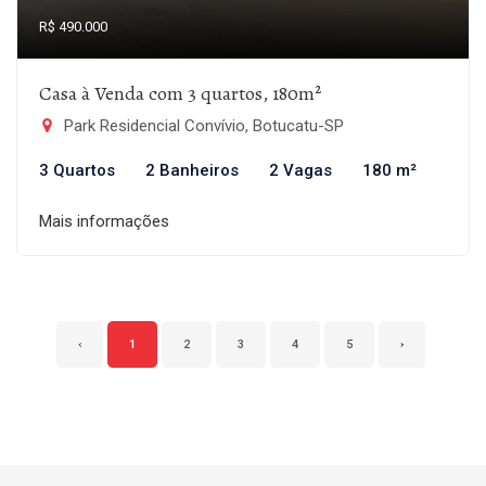
R$ 490.000
Casa à Venda com 3 quartos, 180m²
Park Residencial Convívio, Botucatu-SP
3 Quartos
2 Banheiros
2 Vagas
180 m²
Mais informações
‹
1
2
3
4
5
›