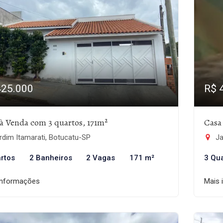
425.000
R$ 
à Venda com 3 quartos, 171m²
Casa
dim Itamarati, Botucatu-SP
Ja
rtos
2 Banheiros
2 Vagas
171 m²
3 Qu
informações
Mais 