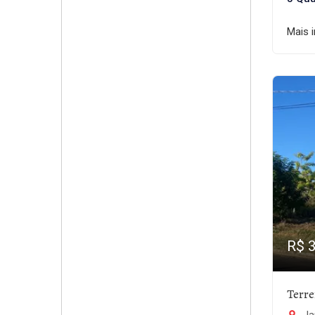
Mais 
R$ 
Terr