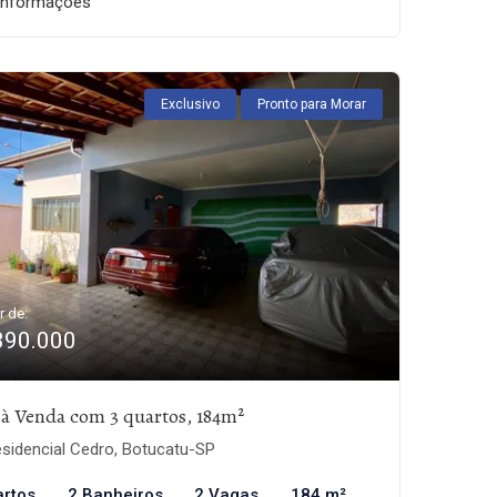
informações
Exclusivo
Pronto para Morar
r de:
390.000
 à Venda com 3 quartos, 184m²
sidencial Cedro, Botucatu-SP
artos
2 Banheiros
2 Vagas
184 m²