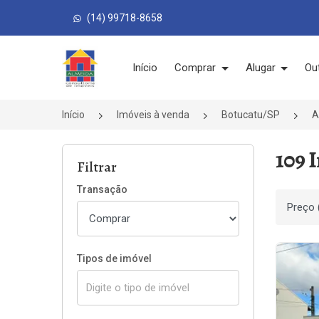
(14) 99718-8658
Página inicial
Início
Comprar
Alugar
Ou
Início
Imóveis à venda
Botucatu/SP
A
109 
Filtrar
Transação
Ordenar
Tipos de imóvel