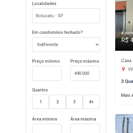
Localidades
Em condomínio fechado?
A parti
R$ 
Casa 
Preço mínimo
Preço máximo
Vi
3 Qua
Quartos
Mais 
1
2
3
4+
Área mínima
Área máxima