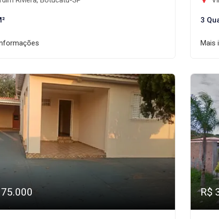
dim Riviera, Botucatu-SP
Vi
M²
3 Qu
informações
Mais 
375.000
R$ 