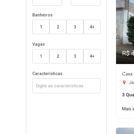
Banheiros
1
2
3
4+
Vagas
R$ 
1
2
3
4+
Casa 
Características
Jar
3 Qua
Mais 