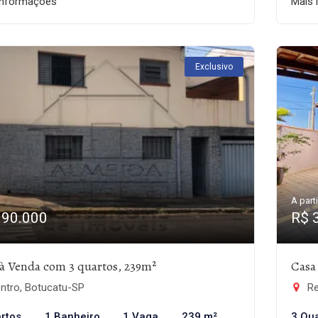
informações
Mais 
Exclusivo
A parti
390.000
R$ 
à Venda com 3 quartos, 239m²
Casa
ntro, Botucatu-SP
Re
rtos
1 Banheiro
1 Vaga
239 m²
3 Qu