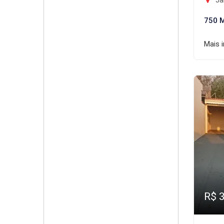
Jar
750 
Mais 
R$ 