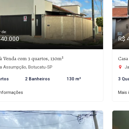
r de:
440.000
R$ 
à Venda com 3 quartos, 130m²
Casa
la Assumpção, Botucatu-SP
Ja
rtos
2 Banheiros
130 m²
3 Qu
informações
Mais 