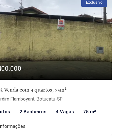
Exclusivo
400.000
 à Venda com 4 quartos, 75m²
rdim Flamboyant, Botucatu-SP
artos
2 Banheiros
4 Vagas
75 m²
informações