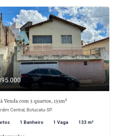
395.000
 à Venda com 3 quartos, 133m²
rdim Central, Botucatu-SP
artos
1 Banheiro
1 Vaga
133 m²