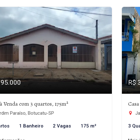
395.000
R$ 
à Venda com 3 quartos, 175m²
Casa
rdim Paraíso, Botucatu-SP
Ja
rtos
1 Banheiro
2 Vagas
175 m²
3 Qu