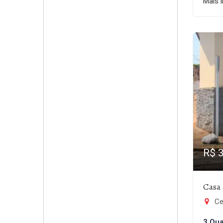
Mais 
R$ 
Casa 
Ce
3 Qua