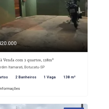
420.000
 à Venda com 3 quartos, 138m²
rdim Itamarati, Botucatu-SP
artos
2 Banheiros
1 Vaga
138 m²
informações