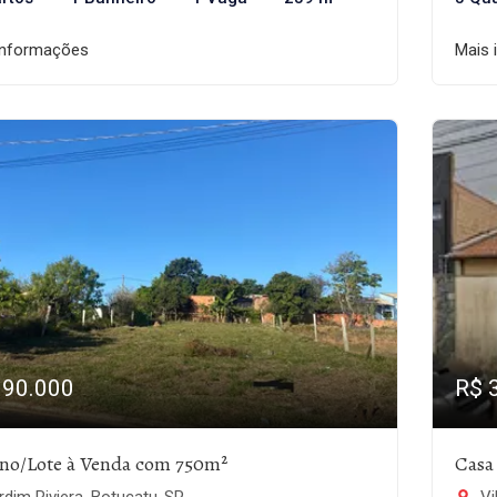
informações
Mais 
390.000
R$ 
eno/Lote à Venda com 750m²
Casa