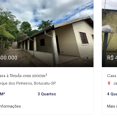
400.000
R$ 
ara à Venda com 1000m²
Casa
rque dos Pinheiros, Botucatu-SP
Ja
 M²
3 Quartos
4 Qu
informações
Mais 