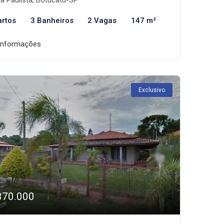
la Paulista, Botucatu-SP
artos
3 Banheiros
2 Vagas
147 m²
informações
Exclusivo
370.000