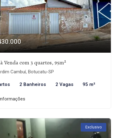
430.000
 à Venda com 3 quartos, 95m²
rdim Cambuí, Botucatu-SP
artos
2 Banheiros
2 Vagas
95 m²
informações
Exclusivo