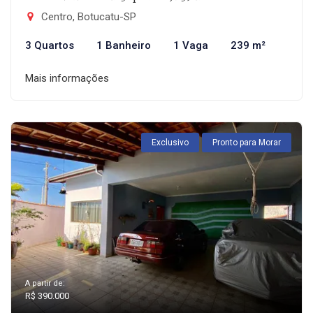
Centro, Botucatu-SP
3 Quartos
1 Banheiro
1 Vaga
239 m²
Mais informações
Exclusivo
Pronto para Morar
A partir de:
R$ 390.000