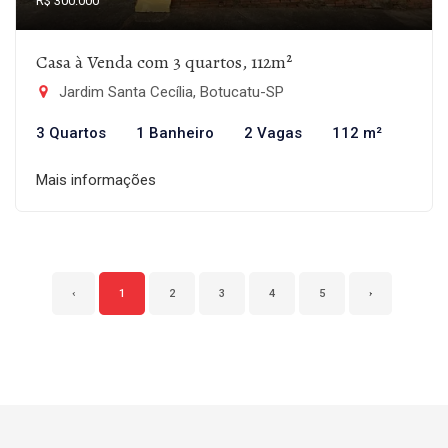
R$ 300.000
Casa à Venda com 3 quartos, 112m²
Jardim Santa Cecília, Botucatu-SP
3 Quartos
1 Banheiro
2 Vagas
112 m²
Mais informações
‹
1
2
3
4
5
›