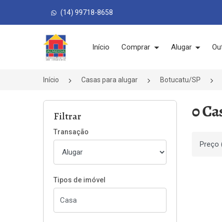
(14) 99718-8658
Página inicial
Início
Comprar
Alugar
Ou
Início
Casas para alugar
Botucatu/SP
0 Ca
Filtrar
Transação
Ordenar
Tipos de imóvel