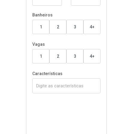
Banheiros
1
2
3
4+
Vagas
1
2
3
4+
Características