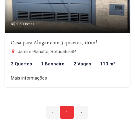
R$ 2.500
/mês
Casa para Alugar com 3 quartos, 110m²
Jardim Planalto, Botucatu-SP
3 Quartos
1 Banheiro
2 Vagas
110 m²
Mais informações
‹
1
›