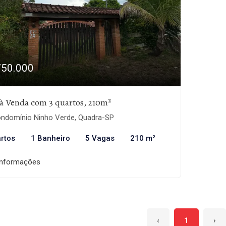
750.000
à Venda com 3 quartos, 210m²
ndomínio Ninho Verde, Quadra-SP
rtos
1 Banheiro
5 Vagas
210 m²
informações
‹
1
›