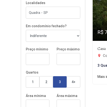
Localidades
Em condomínio fechado?
R$ 
Casa 
Preço mínimo
Preço máximo
Co
3 Qua
Quartos
Mais 
1
2
3
4+
Área mínima
Área máxima