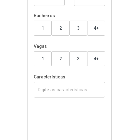
Banheiros
1
2
3
4+
Vagas
1
2
3
4+
Características