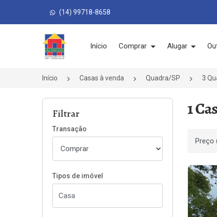
(14) 99718-8658
Página inicial
Início
Comprar
Alugar
Ou
Início
Casas à venda
Quadra/SP
3 Qu
1 Ca
Filtrar
Transação
Ordenar
Tipos de imóvel