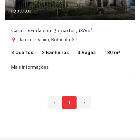
R$ 350.000
Casa à Venda com 3 quartos, 180m²
Jardim Peabiru, Botucatu-SP
3 Quartos
2 Banheiros
3 Vagas
180 m²
Mais informações
‹
1
›