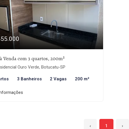
855.000
à Venda com 3 quartos, 200m²
sidencial Ouro Verde, Botucatu-SP
rtos
3 Banheiros
2 Vagas
200 m²
informações
‹
1
›