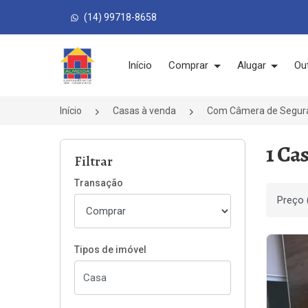
(14) 99718-8658
Página inicial
Início
Comprar
Alugar
Ou
Início
Casas à venda
Com Câmera de Segur
1 Ca
Filtrar
Transação
Ordenar
Tipos de imóvel