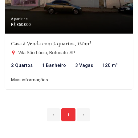
A partir de:
R$ 350.000
Casa à Venda com 2 quartos, 120m²
Vila São Lúcio, Botucatu-SP
2 Quartos
1 Banheiro
3 Vagas
120 m²
Mais informações
‹
1
›