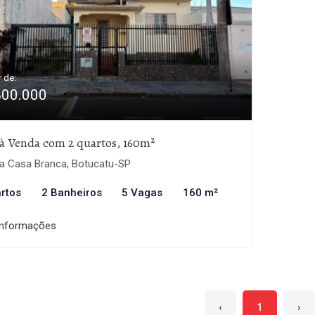
r de:
800.000
à Venda com 2 quartos, 160m²
la Casa Branca, Botucatu-SP
rtos
2 Banheiros
5 Vagas
160 m²
informações
‹
1
›