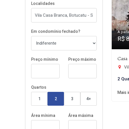
Localidades
Em condomínio fechado?
A parti
R$ 
Casa 
Preço mínimo
Preço máximo
Vi
2 Qua
Quartos
Mais 
1
2
3
4+
Área mínima
Área máxima