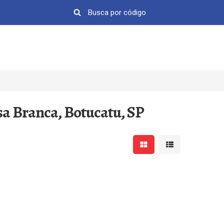
sa Branca, Botucatu, SP
Mostrar resultados em 
Mostrar resultad