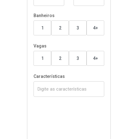
Banheiros
1
2
3
4+
Vagas
1
2
3
4+
Características