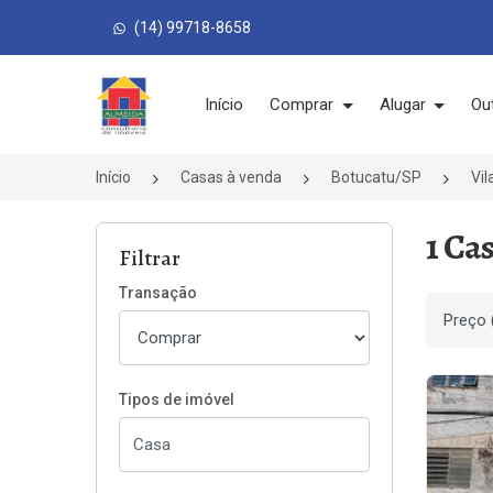
(14) 99718-8658
Página inicial
Início
Comprar
Alugar
Ou
Início
Casas à venda
Botucatu/SP
Vil
1 Ca
Filtrar
Transação
Ordenar
Tipos de imóvel