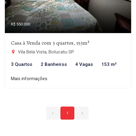
R$ 550.000
Casa à Venda com 3 quartos, 153m²
Vila Bela Vista, Botucatu-SP
3 Quartos
2 Banheiros
4 Vagas
153 m²
Mais informações
‹
1
›