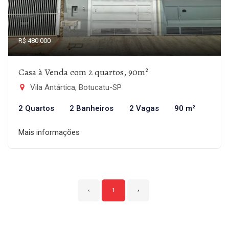
R$ 480.000
Casa à Venda com 2 quartos, 90m²
Vila Antártica, Botucatu-SP
2 Quartos
2 Banheiros
2 Vagas
90 m²
Mais informações
‹
1
›