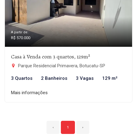
A partir de:
R$ 570.000
Casa à Venda com 3 quartos, 129m²
Parque Residencial Primavera, Botucatu-SP
3 Quartos
2 Banheiros
3 Vagas
129 m²
Mais informações
‹
1
›