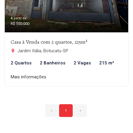
A partir de:
R$ 550.000
Casa à Venda com 2 quartos, 215m²
Jardim Itália, Botucatu-SP
2 Quartos
2 Banheiros
2 Vagas
215 m²
Mais informações
‹
1
›