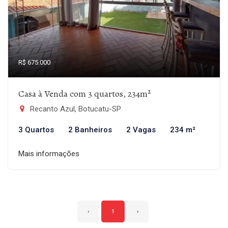
R$ 675.000
Casa à Venda com 3 quartos, 234m²
Recanto Azul, Botucatu-SP
3 Quartos
2 Banheiros
2 Vagas
234 m²
Mais informações
‹
1
›