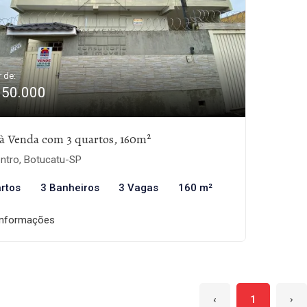
r de:
950.000
à Venda com 3 quartos, 160m²
ntro, Botucatu-SP
rtos
3 Banheiros
3 Vagas
160 m²
informações
‹
1
›