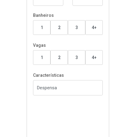
Banheiros
1
2
3
4+
Vagas
1
2
3
4+
Características