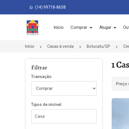
(14) 99718-8658
Página inicial
Início
Comprar
Alugar
Ou
Início
Casas à venda
Botucatu/SP
Ce
1 Ca
Filtrar
Transação
Ordenar
Tipos de imóvel