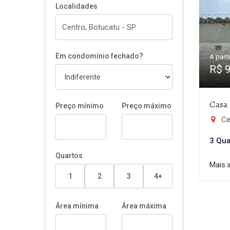
Localidades
Em condomínio fechado?
A parti
R$ 
Casa 
Preço mínimo
Preço máximo
Ce
3 Qua
Quartos
Mais 
1
2
3
4+
Área mínima
Área máxima