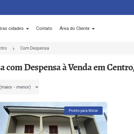
tras cidades
Contato
Área do Cliente
ntro
Com Despensa
sa com Despensa à Venda em Centro,
 por
Pronto para Morar