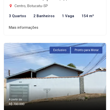
Centro, Botucatu-SP
3 Quartos
2 Banheiros
1 Vaga
154 m²
Mais informações
Exclusivo
Pronto para Morar
A partir de:
R$ 700.000