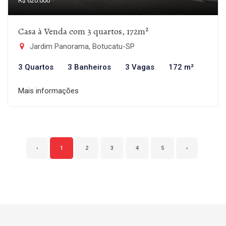
R$ 620.000
Casa à Venda com 3 quartos, 172m²
Jardim Panorama, Botucatu-SP
3 Quartos
3 Banheiros
3 Vagas
172 m²
Mais informações
‹
1
2
3
4
5
›