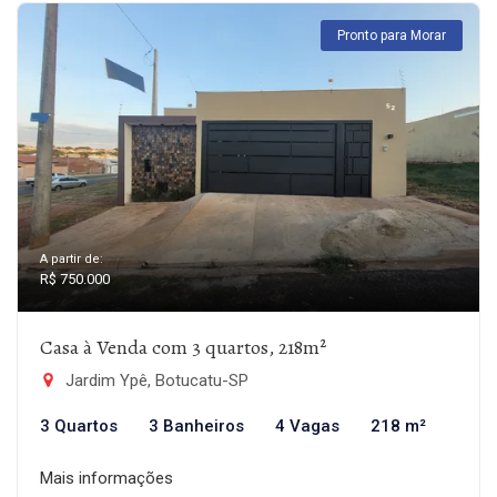
Pronto para Morar
A partir de:
R$ 750.000
Casa à Venda com 3 quartos, 218m²
Jardim Ypê, Botucatu-SP
3 Quartos
3 Banheiros
4 Vagas
218 m²
Mais informações