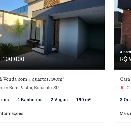
A parti
1.100.000
R$ 
à Venda com 4 quartos, 190m²
Casa
rdim Bom Pastor, Botucatu-SP
Co
rtos
4 Banheiros
2 Vagas
190 m²
3 Qu
informações
Mais 