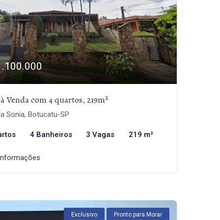
1.100.000
 à Venda com 4 quartos, 219m²
la Sonia, Botucatu-SP
artos
4 Banheiros
3 Vagas
219 m²
informações
Exclusivo
Pronto para Morar