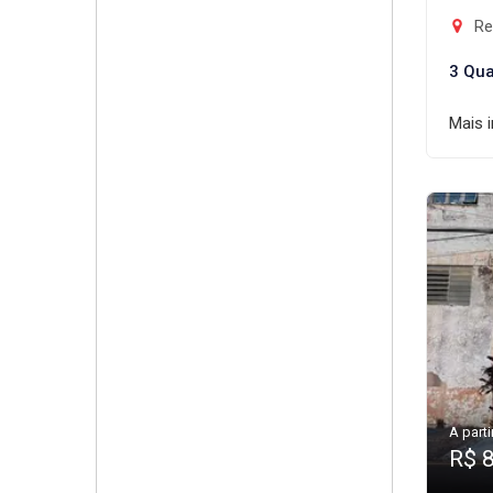
Re
3 Qua
Mais 
A parti
R$ 