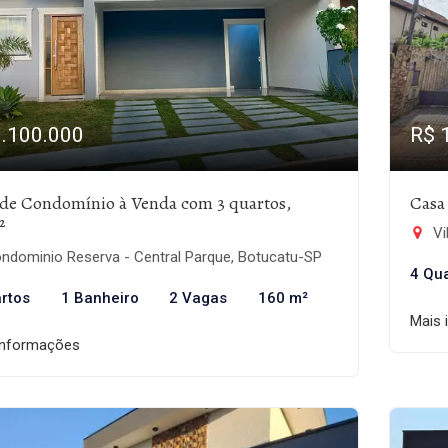
1.100.000
R$ 
 de Condomínio à Venda com 3 quartos,
Casa
²
Vi
ndominio Reserva - Central Parque, Botucatu-SP
4 Qu
rtos
1 Banheiro
2 Vagas
160 m²
Mais 
informações