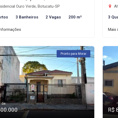
sidencial Ouro Verde, Botucatu-SP
Al
rtos
3 Banheiros
2 Vagas
200 m²
3 Qu
informações
Mais 
Pronto para Morar
r de:
800.000
R$ 