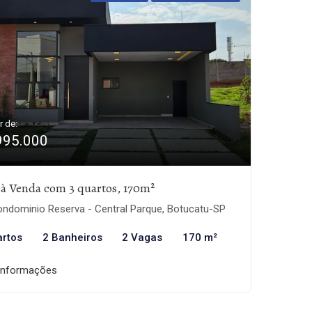
r de:
995.000
 à Venda com 3 quartos, 170m²
ndominio Reserva - Central Parque, Botucatu-SP
artos
2 Banheiros
2 Vagas
170 m²
informações