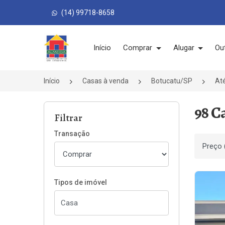
(14) 99718-8658
Página inicial
Início
Comprar
Alugar
Ou
Início
Casas à venda
Botucatu/SP
Até
98 C
Filtrar
Transação
Ordenar
Tipos de imóvel