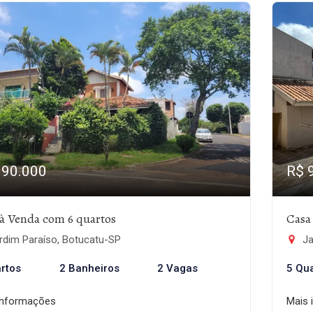
990.000
R$ 
à Venda com 6 quartos
Casa
rdim Paraíso, Botucatu-SP
Ja
rtos
2 Banheiros
2 Vagas
5 Qu
informações
Mais 