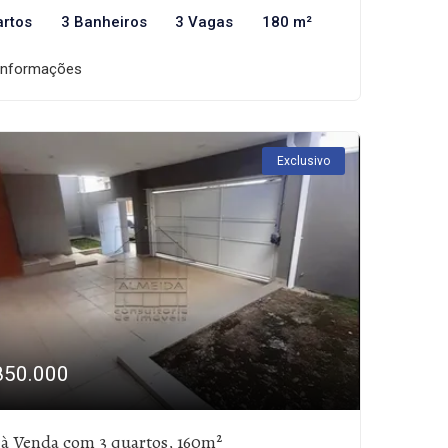
artos
3 Banheiros
3 Vagas
180 m²
informações
Exclusivo
850.000
 à Venda com 3 quartos, 160m²