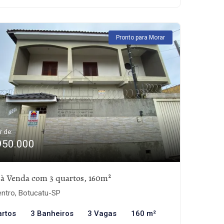
Pronto para Morar
r de:
950.000
 à Venda com 3 quartos, 160m²
ntro, Botucatu-SP
artos
3 Banheiros
3 Vagas
160 m²