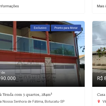
informações
Mais 
Exclusivo
Pronto para Morar
r de:
890.000
R$ 
à Venda com 3 quartos, 284m²
Casa
la Nossa Senhora de Fátima, Botucatu-SP
Vi