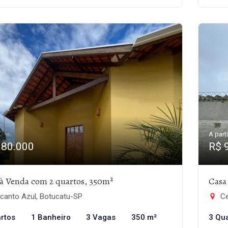
A parti
980.000
R$ 
à Venda com 2 quartos, 350m²
Casa
canto Azul, Botucatu-SP
Ce
rtos
1 Banheiro
3 Vagas
350 m²
3 Qu