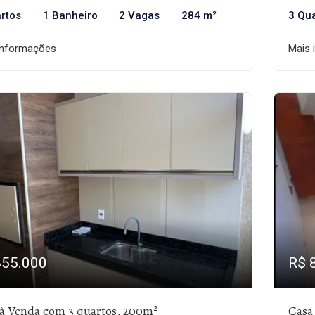
rtos
1 Banheiro
2 Vagas
284 m²
3 Qu
informações
Mais 
855.000
R$ 
à Venda com 3 quartos, 200m²
Casa