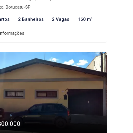
to, Botucatu-SP
artos
2 Banheiros
2 Vagas
160 m²
informações
800.000