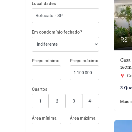
Localidades
Em condomínio fechado?
R$ 
Casa
Preço mínimo
Preço máximo
160m
Co
3 Qua
Quartos
1
2
3
4+
Mais 
Área mínima
Área máxima