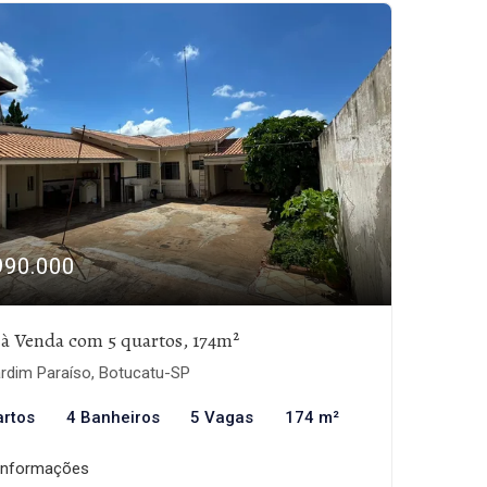
990.000
 à Venda com 5 quartos, 174m²
rdim Paraíso, Botucatu-SP
artos
4 Banheiros
5 Vagas
174 m²
informações