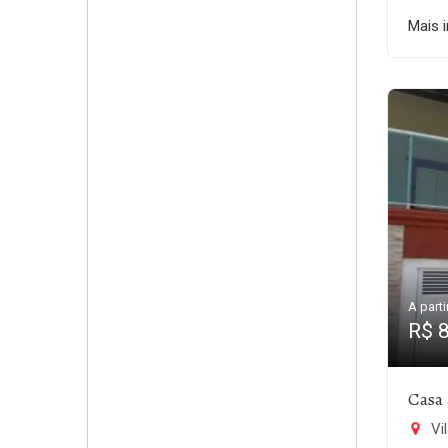
Mais 
A parti
R$ 
Casa 
Vi