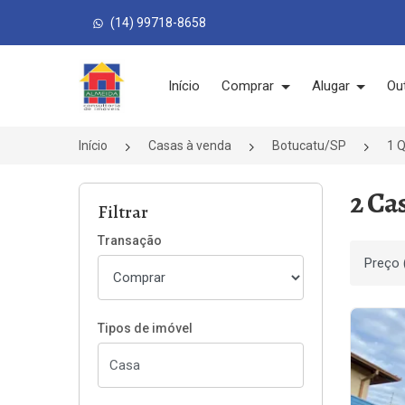
(14) 99718-8658
Página inicial
Início
Comprar
Alugar
Ou
Início
Casas à venda
Botucatu/SP
1 
2 Ca
Filtrar
Transação
Ordenar
Tipos de imóvel