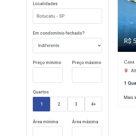
Localidades
Em condomínio fechado?
R$ 
Casa 
Preço mínimo
Preço máximo
Al
1 Qua
Quartos
Mais 
1
2
3
4+
Área mínima
Área máxima