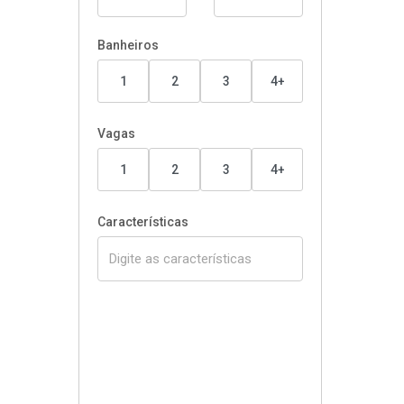
Banheiros
1
2
3
4+
Vagas
1
2
3
4+
Características